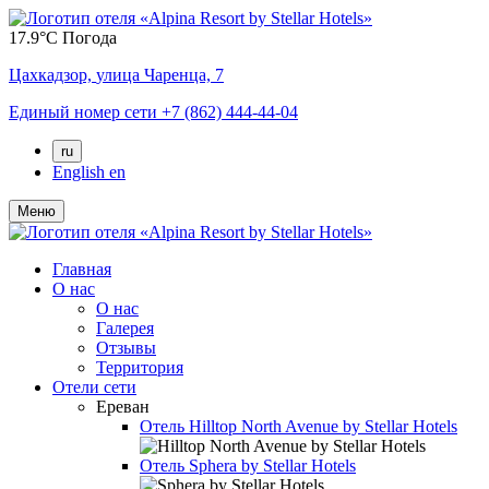
17.9°C
Погода
Цахкадзор,
улица Чаренца, 7
Единый номер сети
+7 (862) 444-44-04
ru
English
en
Меню
Главная
О нас
О нас
Галерея
Отзывы
Территория
Отели сети
Ереван
Отель
Hilltop North Avenue by Stellar Hotels
Отель
Sphera by Stellar Hotels