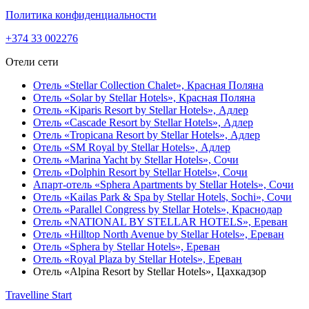
Политика конфиденциальности
+374 33 002276
Отели сети
Отель «Stellar Collection Chalet»,
Красная Поляна
Отель «Solar by Stellar Hotels»,
Красная Поляна
Отель «Kiparis Resort by Stellar Hotels»,
Адлер
Отель «Cascade Resort by Stellar Hotels»,
Адлер
Отель «Tropicana Resort by Stellar Hotels»,
Адлер
Отель «SM Royal by Stellar Hotels»,
Адлер
Отель «Marina Yacht by Stellar Hotels»,
Сочи
Отель «Dolphin Resort by Stellar Hotels»,
Сочи
Апарт-отель «Sphera Apartments by Stellar Hotels»,
Сочи
Отель «Kailas Park & Spa by Stellar Hotels, Sochi»,
Сочи
Отель «Parallel Congress by Stellar Hotels»,
Краснодар
Отель «NATIONAL BY STELLAR HOTELS»,
Ереван
Отель «Hilltop North Avenue by Stellar Hotels»,
Ереван
Отель «Sphera by Stellar Hotels»,
Ереван
Отель «Royal Plaza by Stellar Hotels»,
Ереван
Отель «Alpina Resort by Stellar Hotels»,
Цахкадзор
Travelline Start