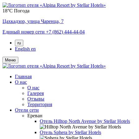
18°C
Погода
Цахкадзор,
улица Чаренца, 7
Единый номер сети
+7 (862) 444-44-04
ru
English
en
Меню
Главная
О нас
О нас
Галерея
Отзывы
Территория
Отели сети
Ереван
Отель
Hilltop North Avenue by Stellar Hotels
Отель
Sphera by Stellar Hotels