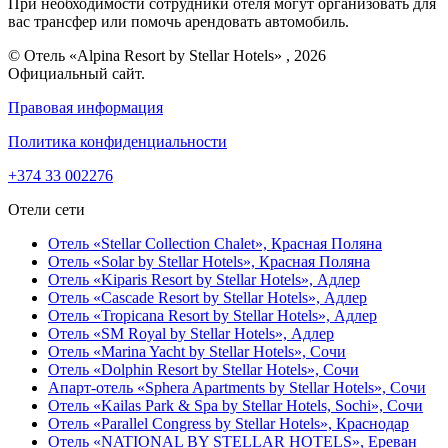
При необходимости сотрудники отеля могут организовать для
вас трансфер или помочь арендовать автомобиль.
© Отель «Alpina Resort by Stellar Hotels» , 2026
Официальный сайт.
Правовая информация
Политика конфиденциальности
+374 33 002276
Отели сети
Отель «Stellar Collection Chalet»,
Красная Поляна
Отель «Solar by Stellar Hotels»,
Красная Поляна
Отель «Kiparis Resort by Stellar Hotels»,
Адлер
Отель «Cascade Resort by Stellar Hotels»,
Адлер
Отель «Tropicana Resort by Stellar Hotels»,
Адлер
Отель «SM Royal by Stellar Hotels»,
Адлер
Отель «Marina Yacht by Stellar Hotels»,
Сочи
Отель «Dolphin Resort by Stellar Hotels»,
Сочи
Апарт-отель «Sphera Apartments by Stellar Hotels»,
Сочи
Отель «Kailas Park & Spa by Stellar Hotels, Sochi»,
Сочи
Отель «Parallel Congress by Stellar Hotels»,
Краснодар
Отель «NATIONAL BY STELLAR HOTELS»,
Ереван